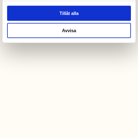
Tillåt alla
Avvisa
Kostenlose Kinderaktivitäten
(Woche 26–32)
Multisportarena
Immer freier Zugang