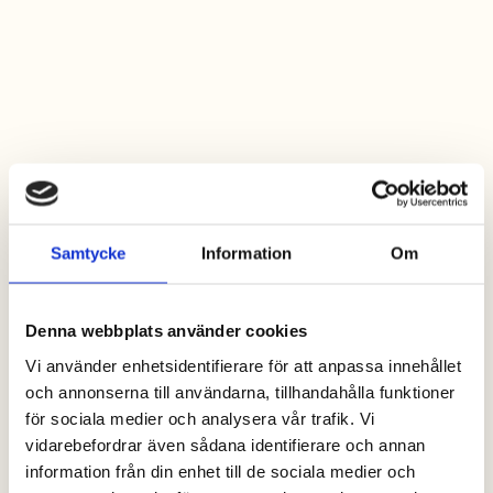
Tischtennisplatte (Schläger und
Bälle können an der Rezeption
ausgeliehen werden) und einen
Fußballplatz, auf dem alle Ballspiele
stattfinden müssen. Spielen und
Spaß haben, aber zwischen 23:00 –
06:00 Uhr muss es auf den
Spielbereichen leise und leer sein.
Motorisierter
Samtycke
Information
Om
Verkehr
Denna webbplats använder cookies
Für das Wohlbefinden aller bitten
Vi använder enhetsidentifierare för att anpassa innehållet
wir Sie, den motorisierten Verkehr
och annonserna till användarna, tillhandahålla funktioner
im Gebiet zu reduzieren.
för sociala medier och analysera vår trafik. Vi
Höchstgeschwindigkeit 10 km/h.
vidarebefordrar även sådana identifierare och annan
Motorisierter Verkehr ist zwischen
information från din enhet till de sociala medier och
23:00 – 06:00 Uhr verboten.