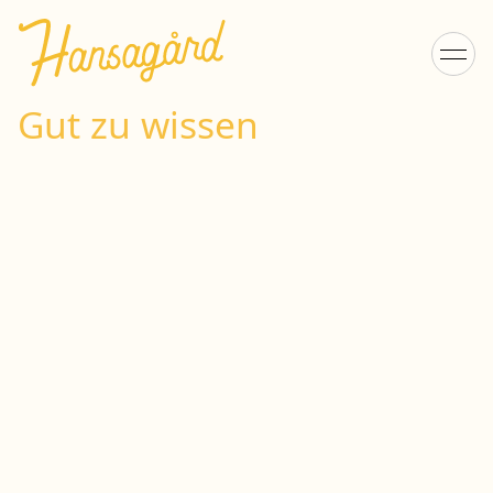
Gut zu wissen
Anreise/Abreise
Der Check-in erfolgt ab 15:00 Uhr.
Wenn Sie eine Hütte gebucht haben
und außerhalb der Öffnungszeiten
der Rezeption einchecken möchten,
finden Sie einen Umschlag mit
Ihrem Namen im Briefkasten mit der