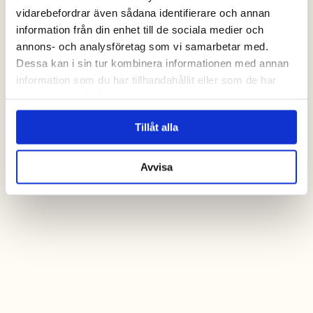
kontakta oss
vidarebefordrar även sådana identifierare och annan
information från din enhet till de sociala medier och
annons- och analysföretag som vi samarbetar med.
Dessa kan i sin tur kombinera informationen med annan
information som du har tillhandahållit eller som de har
samlat in när du har använt deras tjänster.
Tillåt alla
Avvisa
Alltid bäst pris när
du bokar online
Fria barnaktiviteter
(v.26 – v.32)