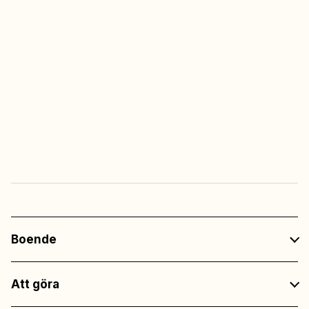
Utegym
Alltid fri tillgång
Fri entré
till all underhållning
på restaurangerna
Boende
Att göra