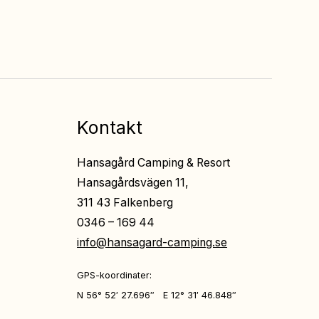
Kontakt
Hansagård Camping & Resort
Hansagårdsvägen 11,
311 43 Falkenberg
0346 – 169 44
info@hansagard-camping.se
GPS-koordinater:
N 56° 52′ 27.696″ E 12° 31′ 46.848″