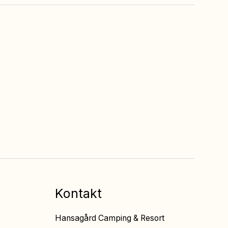
Freier Eintritt
zu allen Veranstaltungen
in den Restaurants
Kontakt
Hansagård Camping & Resort