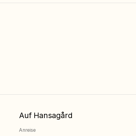
Kostenlose
Multisportarena
Kinderaktivitäten
Immer freier Zugang
(Woche 26–32)
Auf Hansagård
Anreise