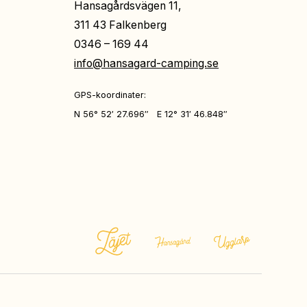
Hansagårdsvägen 11,
311 43 Falkenberg
0346 – 169 44
info@hansagard-camping.se
GPS-koordinater:
N 56° 52′ 27.696″ E 12° 31′ 46.848″