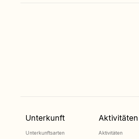
Immer der beste
Preis,
wenn Sie online
buchen
Unterkunft
Aktivitäten
Unterkunftsarten
Aktivitäten