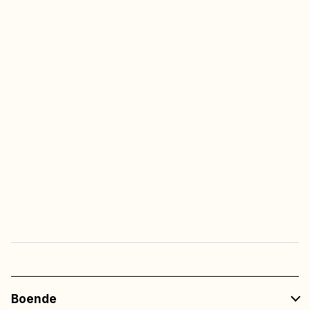
Fria barnaktiviteter
(v.26 – v.32)
Utegym
Alltid fri tillgång
Fri entré
till all underhållning
på restaurangerna
Boende