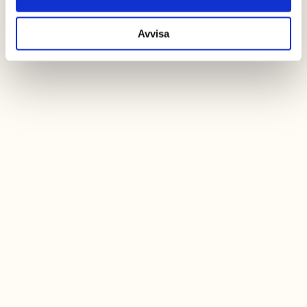
Avvisa
Hoppkudde
Här ska det hoppas!