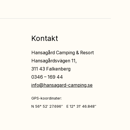
Kontakt
Hansagård Camping & Resort
Hansagårdsvägen 11,
311 43 Falkenberg
0346 – 169 44
info@hansagard-camping.se
GPS-koordinater:
N 56° 52′ 27.696″ E 12° 31′ 46.848″