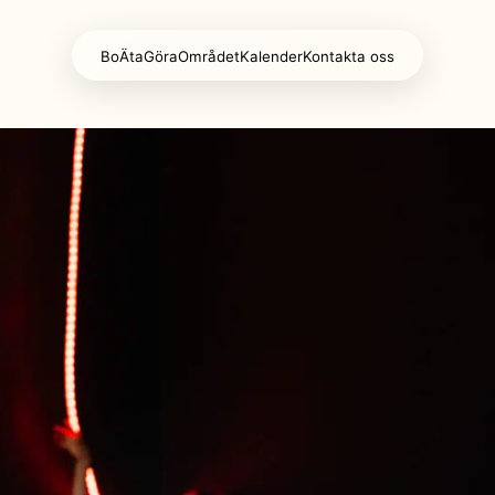
Bo
Äta
Göra
Området
Kalender
Kontakta oss