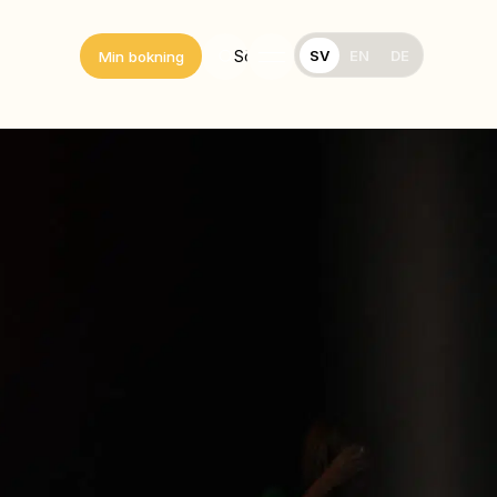
SV
EN
DE
Sök
Min bokning