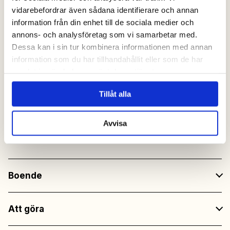
vidarebefordrar även sådana identifierare och annan
information från din enhet till de sociala medier och
Utegym
annons- och analysföretag som vi samarbetar med.
Alltid fri tillgång
Dessa kan i sin tur kombinera informationen med annan
information som du har tillhandahållit eller som de har
samlat in när du har använt deras tjänster.
Fri entré
till all underhållning
Tillåt alla
på restaurangerna
Avvisa
Boende
Att göra