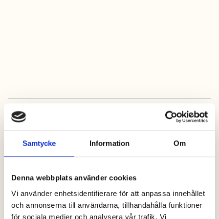
kontakta oss
Alltid bäst pris när
Samtycke
Information
Om
du bokar online
Denna webbplats använder cookies
Vi använder enhetsidentifierare för att anpassa innehållet
Fria barnaktiviteter
och annonserna till användarna, tillhandahålla funktioner
(v.26 – v.32)
för sociala medier och analysera vår trafik. Vi