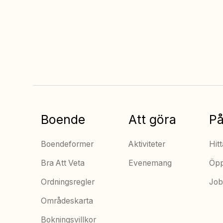
Alltid bäst pris när
du bokar online
Boende
Att göra
På
Boendeformer
Aktiviteter
Hitt
Bra Att Veta
Evenemang
Öpp
Ordningsregler
Job
Områdeskarta
Bokningsvillkor