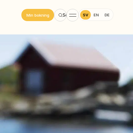
SV
EN
DE
Sök
Min bokning