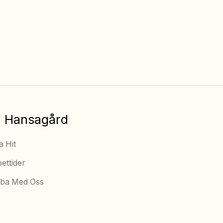
Fria barnaktiviteter
Utegym
(v.26 – v.32)
Alltid fri tillgång
 Hansagård
a Hit
ettider
ba Med Oss