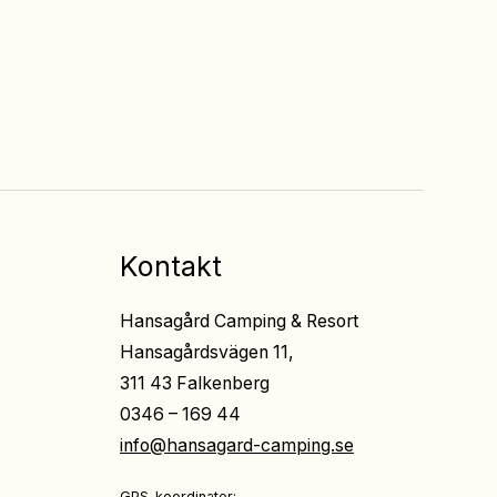
Fri entré
till all underhållning
på restaurangerna
Kontakt
Hansagård Camping & Resort
Hansagårdsvägen 11,
311 43 Falkenberg
0346 – 169 44
info@hansagard-camping.se
GPS-koordinater: