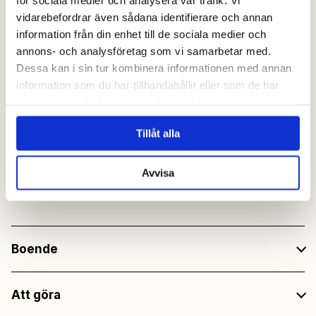
för sociala medier och analysera vår trafik. Vi
(v.26 – v.32)
vidarebefordrar även sådana identifierare och annan
information från din enhet till de sociala medier och
annons- och analysföretag som vi samarbetar med.
Utegym
Dessa kan i sin tur kombinera informationen med annan
Alltid fri tillgång
information som du har tillhandahållit eller som de har
samlat in när du har använt deras tjänster.
Fri entré
till all underhållning
Tillåt alla
på restaurangerna
Avvisa
Boende
Att göra