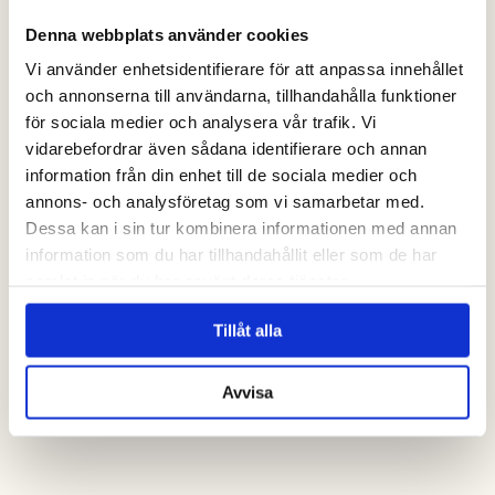
Denna webbplats använder cookies
Vi använder enhetsidentifierare för att anpassa innehållet
och annonserna till användarna, tillhandahålla funktioner
för sociala medier och analysera vår trafik. Vi
vidarebefordrar även sådana identifierare och annan
information från din enhet till de sociala medier och
annons- och analysföretag som vi samarbetar med.
kontakta oss
Dessa kan i sin tur kombinera informationen med annan
information som du har tillhandahållit eller som de har
samlat in när du har använt deras tjänster.
Tillåt alla
Avvisa