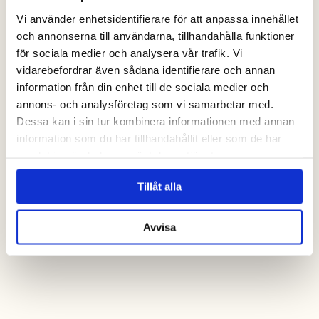
Vi använder enhetsidentifierare för att anpassa innehållet
och annonserna till användarna, tillhandahålla funktioner
för sociala medier och analysera vår trafik. Vi
vidarebefordrar även sådana identifierare och annan
kontakta oss
information från din enhet till de sociala medier och
annons- och analysföretag som vi samarbetar med.
Dessa kan i sin tur kombinera informationen med annan
information som du har tillhandahållit eller som de har
samlat in när du har använt deras tjänster.
Tillåt alla
Avvisa
Alltid bäst pris när
du bokar online