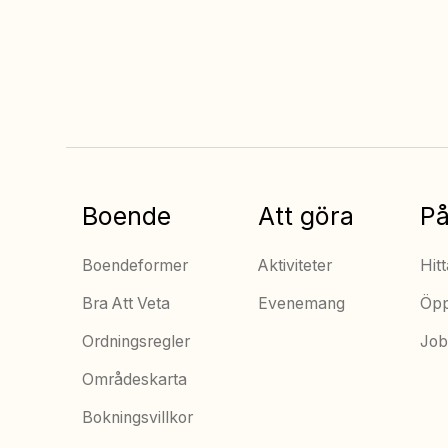
Alltid bäst pris när
du bokar online
Boende
Att göra
På
Boendeformer
Aktiviteter
Hitt
Bra Att Veta
Evenemang
Öpp
Ordningsregler
Job
Områdeskarta
Bokningsvillkor