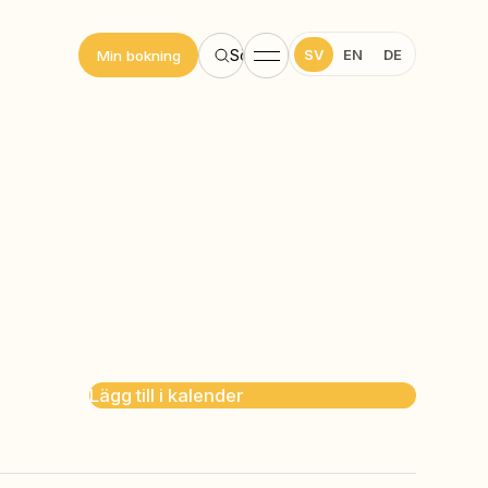
SV
EN
DE
Sök
Min bokning
Lägg till i kalender