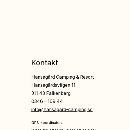
Fri entré
till all underhållning
på restaurangerna
Kontakt
Hansagård Camping & Resort
Hansagårdsvägen 11,
311 43 Falkenberg
0346 – 169 44
info@hansagard-camping.se
GPS-koordinater: