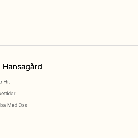
Fria barnaktiviteter
Utegym
(v.26 – v.32)
Alltid fri tillgång
 Hansagård
a Hit
ettider
ba Med Oss