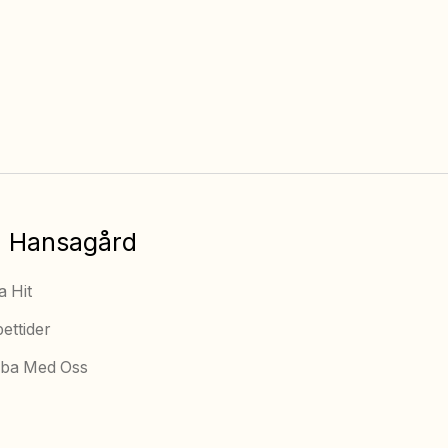
Fria barnaktiviteter
Utegym
(v.26 – v.32)
Alltid fri tillgång
 Hansagård
a Hit
ettider
ba Med Oss