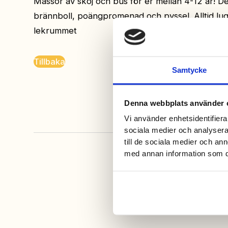
Massor av skoj och bus för er mellan 4-12 år! De
brännboll, poängpromenad och pyssel. Alltid lug
lekrummet
Tillbaka
Samtycke
Denna webbplats använder 
Vi använder enhetsidentifierar
sociala medier och analysera 
till de sociala medier och a
med annan information som du 