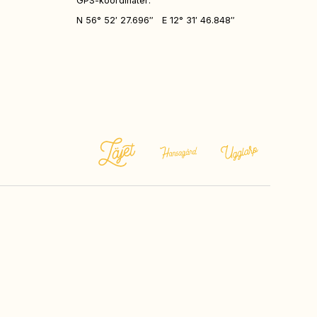
GPS-koordinater:
N 56° 52′ 27.696″ E 12° 31′ 46.848″