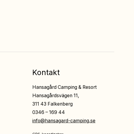
Fri entré
till all underhållning
på restaurangerna
Kontakt
Hansagård Camping & Resort
Hansagårdsvägen 11,
311 43 Falkenberg
0346 – 169 44
info@hansagard-camping.se