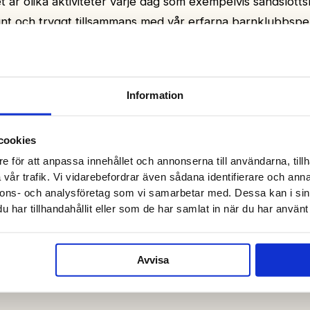
t är olika aktiviteter varje dag som exempelvis sandslott
nt och tryggt tillsammans med vår erfarna barnklubbsper
Information
cookies
e för att anpassa innehållet och annonserna till användarna, tillh
vår trafik. Vi vidarebefordrar även sådana identifierare och anna
nnons- och analysföretag som vi samarbetar med. Dessa kan i sin
har tillhandahållit eller som de har samlat in när du har använt 
Avvisa