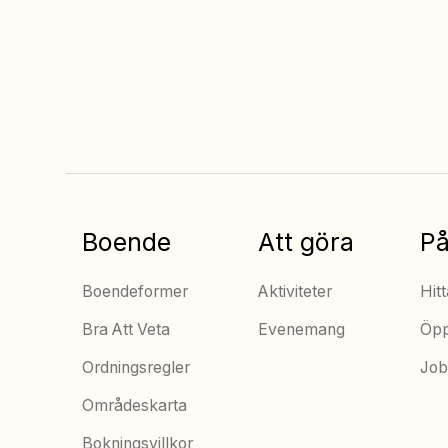
Alltid bäst pris när
du bokar online
Boende
Att göra
På
Boendeformer
Aktiviteter
Hitt
Bra Att Veta
Evenemang
Öpp
Ordningsregler
Job
Områdeskarta
Bokningsvillkor