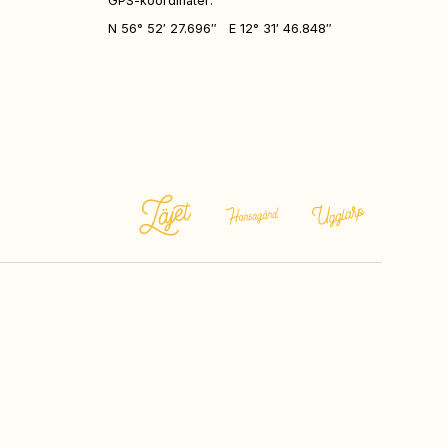
GPS-koordinater:
N 56° 52′ 27.696″ E 12° 31′ 46.848″