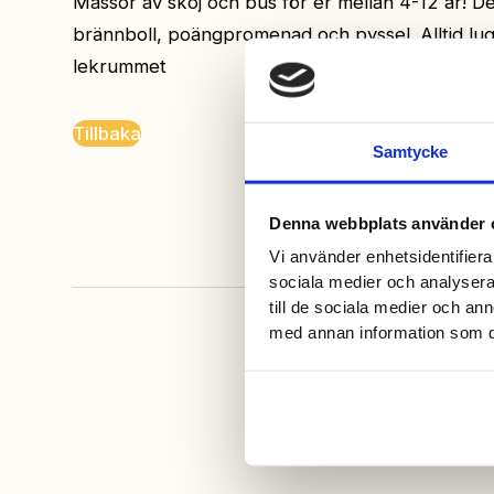
Massor av skoj och bus för er mellan 4-12 år! De
brännboll, poängpromenad och pyssel. Alltid lug
lekrummet
Tillbaka
Samtycke
Denna webbplats använder 
Vi använder enhetsidentifierar
sociala medier och analysera 
till de sociala medier och a
med annan information som du 