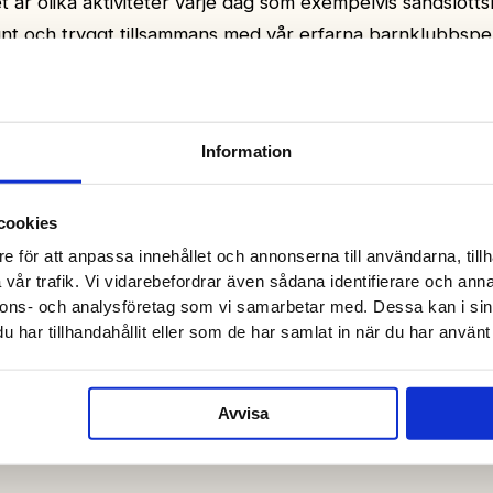
t är olika aktiviteter varje dag som exempelvis sandslott
nt och tryggt tillsammans med vår erfarna barnklubbsper
Information
cookies
e för att anpassa innehållet och annonserna till användarna, tillh
vår trafik. Vi vidarebefordrar även sådana identifierare och anna
nnons- och analysföretag som vi samarbetar med. Dessa kan i sin
har tillhandahållit eller som de har samlat in när du har använt 
Avvisa