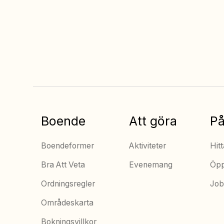
Alltid bäst pris när
du bokar online
Boende
Att göra
På
Boendeformer
Aktiviteter
Hitt
Bra Att Veta
Evenemang
Öpp
Ordningsregler
Job
Områdeskarta
Bokningsvillkor