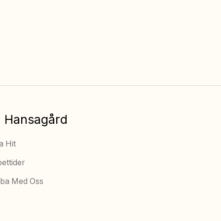
Fria barnaktiviteter
Utegym
(v.26 – v.32)
Alltid fri tillgång
 Hansagård
a Hit
ettider
ba Med Oss