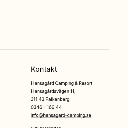
Fri entré
till all underhållning
på restaurangerna
Kontakt
Hansagård Camping & Resort
Hansagårdsvägen 11,
311 43 Falkenberg
0346 – 169 44
info@hansagard-camping.se