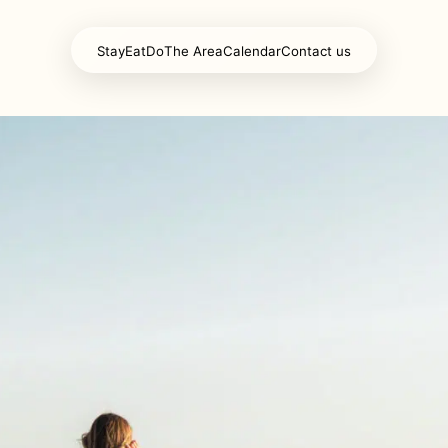
Stay
Eat
Do
The Area
Calendar
Contact us