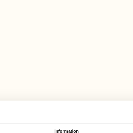
Teatergläntan
Hyss med Emil
Krabbfiske
Jag går å fiskar!
Information