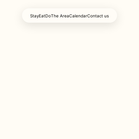
Stay
Eat
Do
The Area
Calendar
Contact us