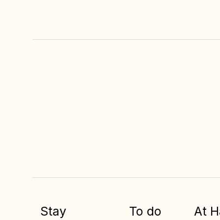
Always the best
price
when you book
online
Stay
To do
At 