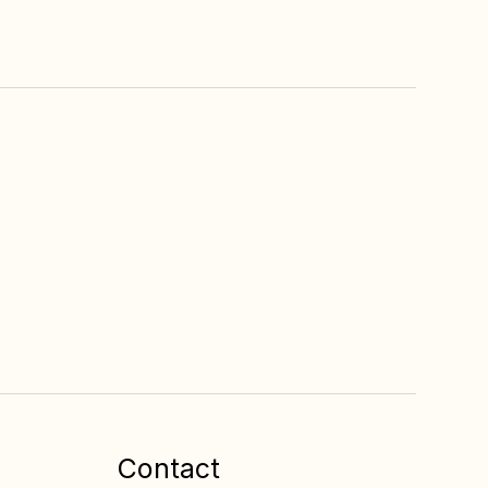
Free admission
na
To all entertainment
at the restaurants
Contact