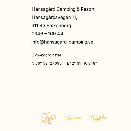
Hansagård Camping & Resort
Hansagårdsvägen 11,
311 43 Falkenberg
0346 – 169 44
info@hansagard-camping.se
GPS-koordinater:
N 56° 52′ 27.696″ E 12° 31′ 46.848″