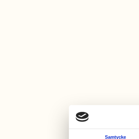
Surfing
Ett av västkustens bästa spots
Samtycke