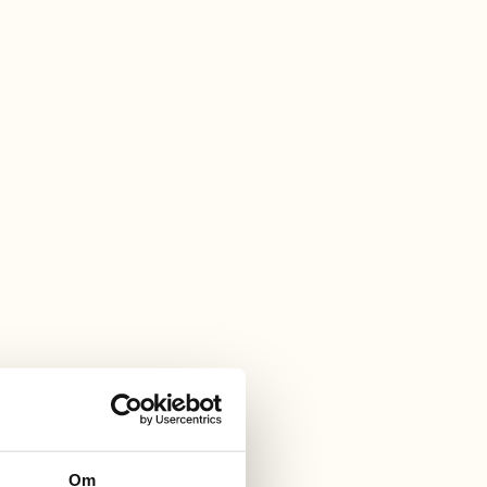
The Beach
Barnvänligt & badvänligt
Om