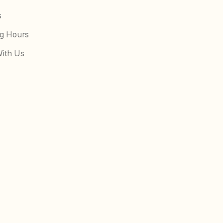
s
g Hours
ith Us